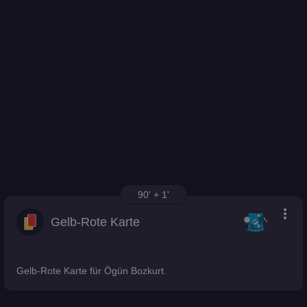
90' + 1'
more_vert
Gelb-Rote Karte
Gelb-Rote Karte für Ögün Bozkurt.