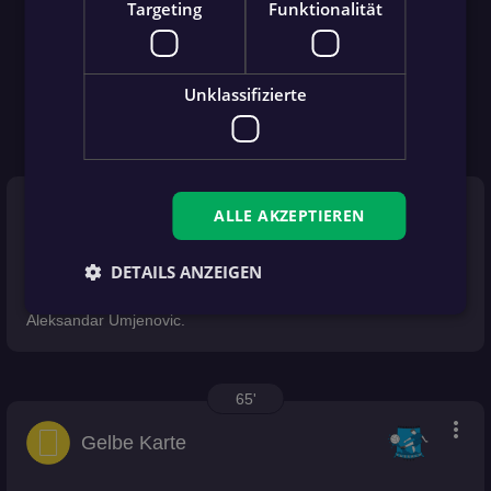
Targeting
Funktionalität
Unklassifizierte
65'
more_vert
ALLE AKZEPTIEREN
Wechsel
DETAILS ANZEIGEN
Wechsel: Yannick Alber geht vom Feld. Neu im Spiel:
Aleksandar Umjenovic.
65'
more_vert
Gelbe Karte