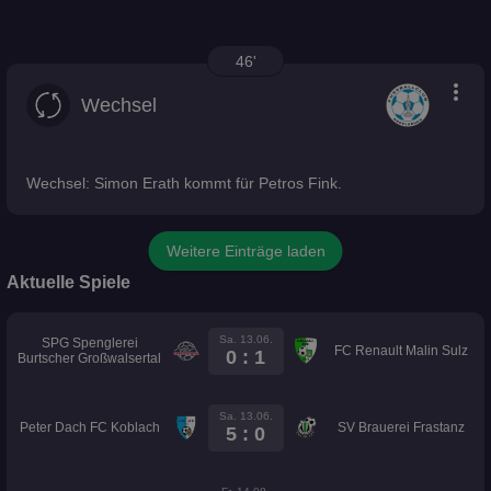
46'
more_vert
Wechsel
Wechsel: Simon Erath kommt für Petros Fink.
Weitere Einträge laden
Aktuelle Spiele
Sa. 13.06.
SPG Spenglerei
FC Renault Malin Sulz
0 : 1
Burtscher Großwalsertal
Sa. 13.06.
Peter Dach FC Koblach
SV Brauerei Frastanz
5 : 0