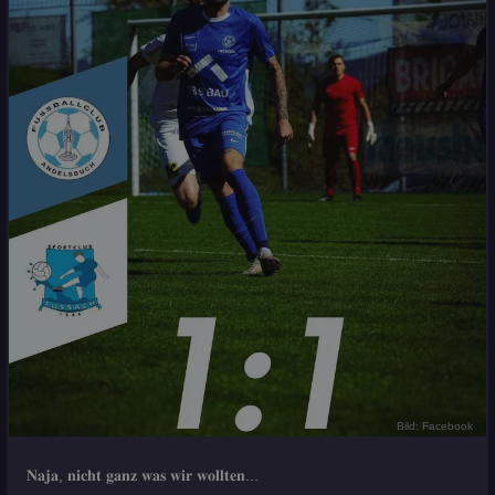
Bild: Facebook
𝐍𝐚𝐣𝐚, 𝐧𝐢𝐜𝐡𝐭 𝐠𝐚𝐧𝐳 𝐰𝐚𝐬 𝐰𝐢𝐫 𝐰𝐨𝐥𝐥𝐭𝐞𝐧...