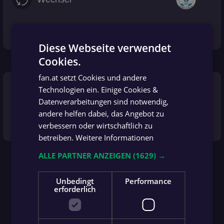
Wechsel: Barnabas Feurstein kommt für David Kohler.
Diese Webseite verwendet
Cookies.
GERMAN
67'
fan.at setzt Cookies und andere
GERMAN
more_vert
Technologien ein. Einige Cookies &
Gelbe Karte
Datenverarbeitungen sind notwendig,
andere helfen dabei, das Angebot zu
verbessern oder wirtschaftlich zu
Fabio Huditz sieht die Gelbe Karte.
betreiben.
Weitere Informationen
ALLE PARTNER ANZEIGEN
(1629) →
Unbedingt
Performance
erforderlich