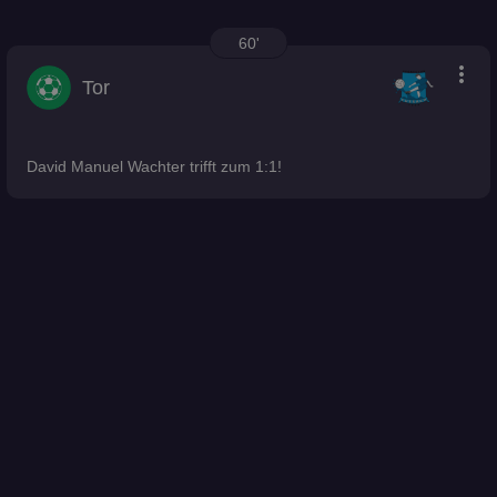
60'
more_vert
Tor
David Manuel Wachter trifft zum 1:1!