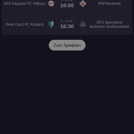
Fr. 14.08.
KFZ Hagspiel FC Hittisau
RW Rankweil
16:00
Fr. 14.08.
SPG Spenglerei
Peter Dach FC Koblach
16:30
Burtscher Großwalsertal
Zum Spielplan