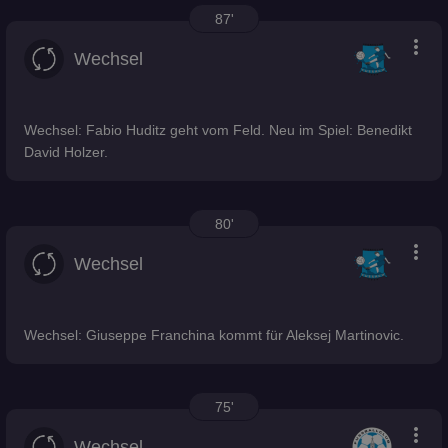
87'
more_vert
Wechsel
Wechsel: Fabio Huditz geht vom Feld. Neu im Spiel: Benedikt
David Holzer.
80'
more_vert
Wechsel
Wechsel: Giuseppe Franchina kommt für Aleksej Martinovic.
75'
more_vert
Wechsel