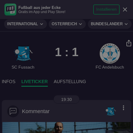
search
micro
person
Fußball aus jeder Ecke
sports_soccer
expand_more
close
FUSSBALL
Installieren
Gratis im App und Play Store!
Suche
Reporter
Login
expand_more
expand_more
expand_more
INTERNATIONAL
ÖSTERREICH
BUNDESLÄNDER
ios_share
1 : 1
SC Fussach
FC Andelsbuch
INFOS
LIVETICKER
AUFSTELLUNG
19:30
more_vert
Kommentar