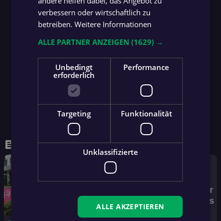
andere helfen dabei, das Angebot zu
verbessern oder wirtschaftlich zu
betreiben.
Weitere Informationen
ALLE PARTNER ANZEIGEN
(1629) →
Unbedingt
Performance
erforderlich
Targeting
Funktionalität
feed
WEITERE NEWS
Unklassifizierte
Mehr
News
ALLE AKZEPTIEREN
arrow_forward