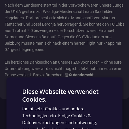
Nach dem Landesmeistertitel in der Vorwoche waren unsere Jungs
der U16A gestern zur Westliga-Meisterschaft nach Saalfelden
eingeladen. Dort präsentierte sich die Mannschaft von Markus
Tantscher und Josef Deronja hervorragend. Sie konnte den FC Ebbs
aus Tirol mit 2:0 bezwingen – die Torschützen waren Emanuel
Dorner und Clemens Baldauf. Gegen die SG SVK Juniors aus
Salzburg musste man sich nach einem harten Fight nur knapp mit
0:1 geschlagen geben.
Ein herzliches Dankeschön an unsere FZM-Sponsoren – ohne eure
Unterstützung wäre all das nicht möglich. Jetzt habt ihr euch eine
Pause verdient. Bravo, Burschen! 👏⚽
#andorscht
auf Facebook ansehen
Diese Webseite verwendet
Cookies.
GERMAN
fan.at setzt Cookies und andere
GERMAN
Technologien ein. Einige Cookies &
Datenverarbeitungen sind notwendig,