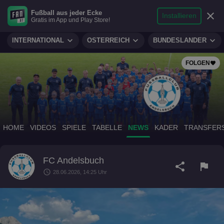
search
micro
person
Fußball aus jeder Ecke
sports_soccer
expand_more
close
FUSSBALL
Installieren
Gratis im App und Play Store!
Suche
Reporter
Login
expand_more
expand_more
expand_more
INTERNATIONAL
ÖSTERREICH
BUNDESLÄNDER
FOLGEN
favorite
HOME
VIDEOS
SPIELE
TABELLE
NEWS
KADER
TRANSFER
FC Andelsbuch
share
flag
schedule
28.06.2026, 14:25 Uhr