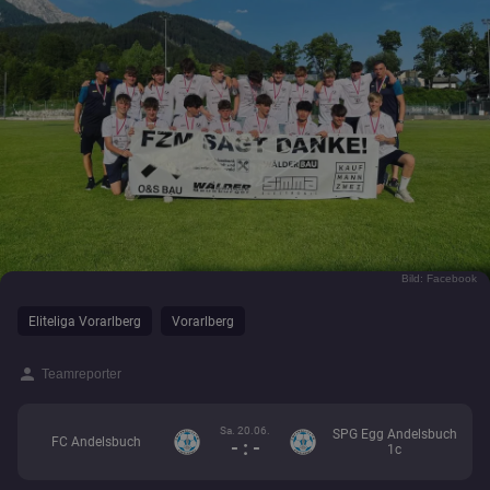
Bild: Facebook
Eliteliga Vorarlberg
Vorarlberg
person
Teamreporter
Sa. 20.06.
SPG Egg Andelsbuch
FC Andelsbuch
- : -
1c