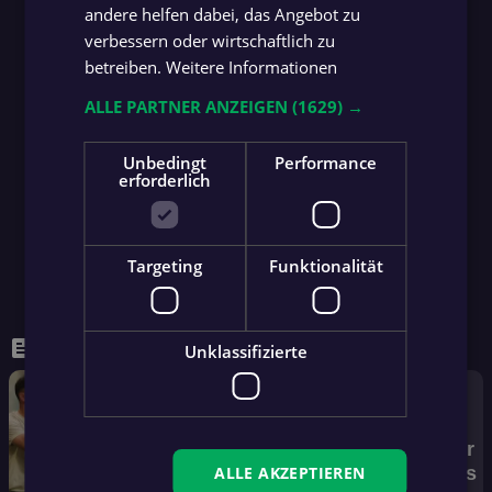
andere helfen dabei, das Angebot zu
verbessern oder wirtschaftlich zu
betreiben.
Weitere Informationen
ALLE PARTNER ANZEIGEN
(1629) →
Unbedingt
Performance
erforderlich
Targeting
Funktionalität
feed
WEITERE NEWS
Unklassifizierte
Mehr
ALLE AKZEPTIEREN
News