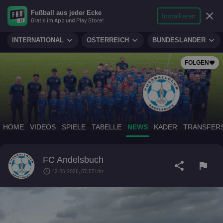
search
micro
person
Fußball aus jeder Ecke
sports_soccer
expand_more
close
FUSSBALL
Installieren
Gratis im App und Play Store!
Suche
Reporter
Login
expand_more
expand_more
expand_more
INTERNATIONAL
ÖSTERREICH
BUNDESLÄNDER
FOLGEN
favorite
HOME
VIDEOS
SPIELE
TABELLE
NEWS
KADER
TRANSFER
FC Andelsbuch
share
flag
schedule
12.06.2026, 07:57 Uhr