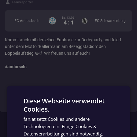
person
Teamreporter
Sa. 13.06.
FC Andelsbuch
FC Schwarzenberg
4 : 1
Kommt auch mit derselben Euphorie zur Derbyparty und feiert
unter dem Motto "Ballermann am Bezeggstadion" den
Doppelaufstieg 🍻🤙 Wir freuen uns auf euch!
#andorscht
Diese Webseite verwendet
auf Facebook ansehen
Cookies.
GERMAN
fan.at setzt Cookies und andere
GERMAN
Technologien ein. Einige Cookies &
Datenverarbeitungen sind notwendig,